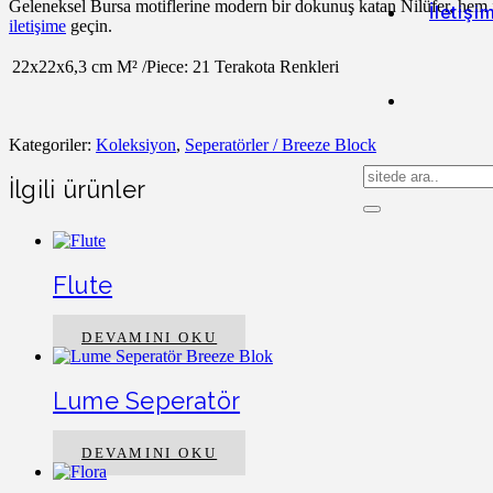
Geleneksel Bursa motiflerine modern bir dokunuş katan Nilüfer, hem iç
İletişi
iletişime
geçin.
22x22x6,3 cm
M² /Piece: 21
Terakota Renkleri
Kategoriler:
Koleksiyon
,
Seperatörler / Breeze Block
İlgili ürünler
Flute
DEVAMINI OKU
Lume Seperatör
DEVAMINI OKU