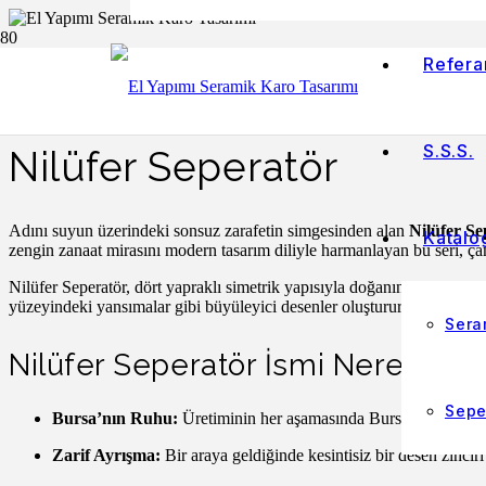
Refera
Ana Sayfa
/
Seperatörler / Breeze Block
/ Nilüfer Seperatör
S.S.S.
Nilüfer Seperatör
Adını suyun üzerindeki sonsuz zarafetin simgesinden alan
Nilüfer Se
Katalo
zengin zanaat mirasını modern tasarım diliyle harmanlayan bu seri, ç
Nilüfer Seperatör, dört yapraklı simetrik yapısıyla doğanın kusursuz g
yüzeyindeki yansımalar gibi büyüleyici desenler oluşturur (bkz. Görse
Sera
Nilüfer Seperatör İsmi Nereden G
Sepe
Bursa’nın Ruhu:
Üretiminin her aşamasında Bursa’nın el işçil
Zarif Ayrışma:
Bir araya geldiğinde kesintisiz bir desen zinciri