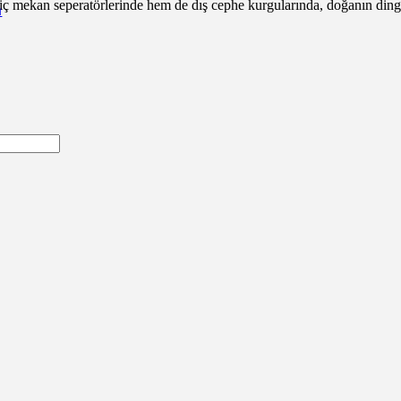
 mekan seperatörlerinde hem de dış cephe kurgularında, doğanın dinginli
m