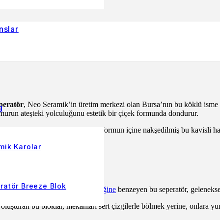
nslar
peratör
, Neo Seramik’in üretim merkezi olan Bursa’nın bu köklü isme sa
g
amurun ateşteki yolculuğunu estetik bir çiçek formunda dondurur.
eometrisini mekanlara taşır. Kare formun içine nakşedilmiş bu kavisli ha
l 2).
mik Karolar
eliyor?
ratör Breeze Blok
iği geleneğini taşıyan
Nilüfer çiçeğine
benzeyen bu seperatör, geleneksel
 oluşturan bu bloklar, mekanları sert çizgilerle bölmek yerine, onlara yu