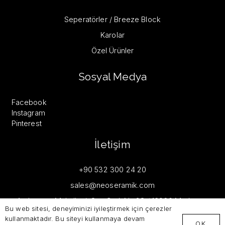
Seperatörler / Breeze Block
Karolar
Özel Ürünler
Sosyal Medya
Facebook
Instagram
Pinterest
İletişim
+90 532 300 24 20
sales@neoseramik.com
Aydınpınar Mahallesi, Sarı Cad. No:38 / 16960 Mudanya,
Bu web sitesi, deneyiminizi iyileştirmek için çerezler
Bursa, TÜRKİYE
kullanmaktadır. Bu siteyi kullanmaya devam
OK